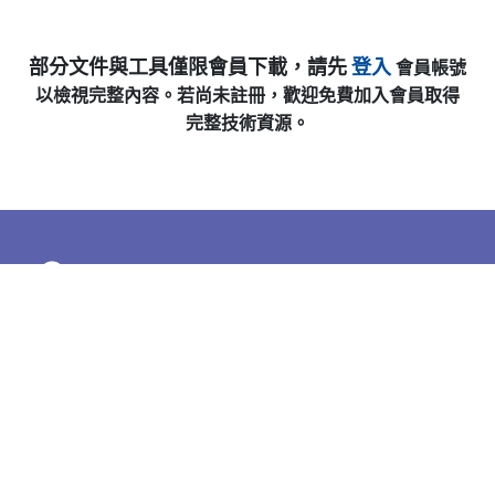
部分文件與工具僅限會員下載，請先
登入
會員帳號
以檢視完整內容。若尚未註冊，歡迎免費加入會員取得
完整技術資源。
Cookies 資訊
下載專區
查看
本網站使用Cookies及蒐集相關網站內使用者行為來提供
最佳服務並改善使用體驗。詳細內容請參閱隱私權政
策。您可以隨時變更您是否同意本網站使用Cookies。若
您繼續瀏覽本網站，即表示您同意本網站使用Cookies。
同意
拒絕
常見問題