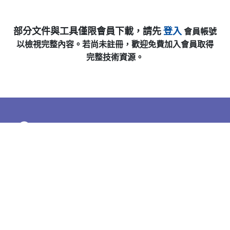
部分文件與工具僅限會員下載，請先
登入
會員帳號
以檢視完整內容。若尚未註冊，歡迎免費加入會員取得
完整技術資源。
Cookies 資訊
下載專區
查看
本網站使用Cookies及蒐集相關網站內使用者行為來提供
最佳服務並改善使用體驗。詳細內容請參閱隱私權政
策。您可以隨時變更您是否同意本網站使用Cookies。若
您繼續瀏覽本網站，即表示您同意本網站使用Cookies。
同意
拒絕
常見問題