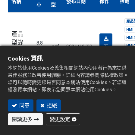
名稱
發布日期
操作
標籤
小
型
產品
HMI
產品
HMI
型錄
8.8
下
.pdf
2021/12/08
HMI
_HMI_
MB
載
HMI
Cookies 資訊
英文
HMI
本網站使用Cookies及蒐集相關網站內使用者行為來提供
HMI
最佳服務並改善使用體驗。詳細內容請參閱隱私權政策。
您可以隨時變更您是否同意本網站使用Cookies。若您繼
續瀏覽本網站，即表示您同意本網站使用Cookies。
產品
產品
HMI
同意
拒絕
型錄
HMI
9.3
_HMI_
下
.pdf
2021/12/08
HMI
MB
閱讀更多
變更設定
載
繁體
HMI
中文
HMI