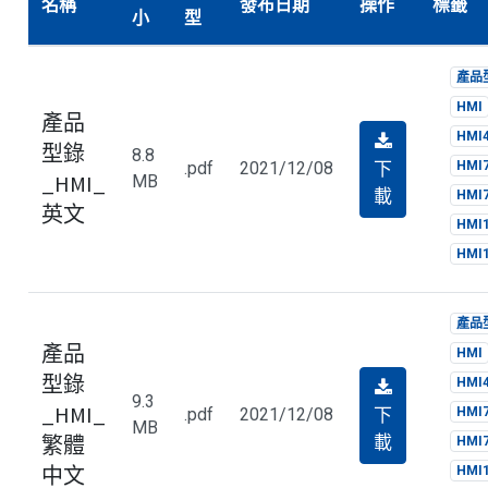
名稱
發布日期
操作
標籤
小
型
產品
HMI
產品
HMI
型錄
8.8
下
.pdf
2021/12/08
HMI
_HMI_
MB
載
HMI
英文
HMI
HMI
產品
產品
HMI
型錄
HMI
9.3
_HMI_
下
.pdf
2021/12/08
HMI
MB
載
繁體
HMI
中文
HMI