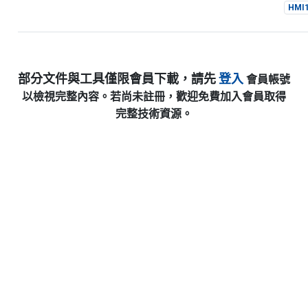
HMI
部分文件與工具僅限會員下載，請先
登入
會員帳號
以檢視完整內容。若尚未註冊，歡迎免費加入會員取得
完整技術資源。
Cookies 資訊
本網站使用Cookies及蒐集相關網站內使用者行為來提供
下載專區
最佳服務並改善使用體驗。詳細內容請參閱隱私權政
查看
策。您可以隨時變更您是否同意本網站使用Cookies。若
您繼續瀏覽本網站，即表示您同意本網站使用Cookies。
同意
拒絕