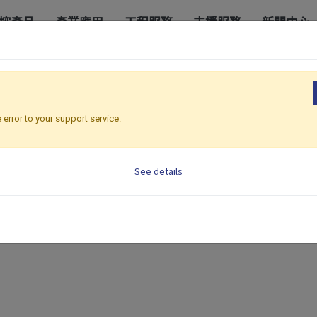
控產品
產業應用
工程服務
支援服務
新聞中心
 error to your support service.
See details