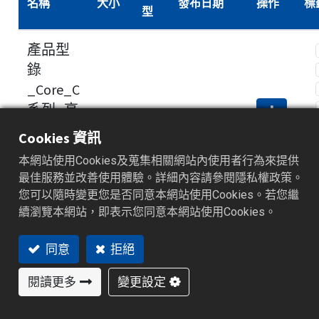
名稱
大小
發布日期
操作
標
型
產品型
錄
_Core_C
系列_高
2.8
效能實
下
.pdf
2023/11/24
Cookies 資訊
MB
載
惠型程
本網站使用Cookies及蒐集相關網站內使用者行為來提供
序&溫度
最佳服務並改善使用體驗。詳細內容請參閱隱私權政策。
控制器_
您可以隨時變更您是否同意本網站使用Cookies。若您繼
英文
續瀏覽本網站，即表示您同意本網站使用Cookies。
產品型
同意
拒絕
錄
閱讀更多
變更設定
_Core_C
系列_高