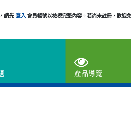
，請先
登入
會員帳號以檢視完整內容。若尚未註冊，歡迎
題
產品導覽
查看
工程服務
支援服務
合作模式
下載專區
合作流程
來提供最佳服務並改善使用體驗。詳細內容請參閱隱私權政策。
教學影片
合作案例
ies。
常見問題