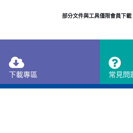
部分文件與工具僅限會員下載
下載專區
常見問
查看
查看
Cookies 資訊
產品
產業應用
記錄器
化學
本網站使用Cookies及蒐集相關網站內使用者行為
控制器
紡織
若您繼續瀏覽本網站，即表示您同意本網站使用Cook
資料收集器
水處理
HMI
塑橡膠