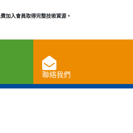
免費加入會員取得完整技術資源。
聯絡我們
查看
新聞中心
公司簡介
最新消息
公司概況
您可以隨時變更您是否同意本網站使用Cookies。
產品資訊
發展里程碑
展覽資訊
使命與願景
部落格
企業社會責任