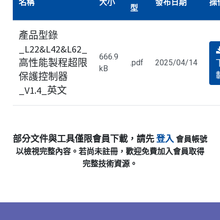
名稱
大小
發布日期
操
型
產品型錄
_L22&L42&L62_
666.9
高性能製程超限
.pdf
2025/04/14
kB
保護控制器
_V1.4_英文
部分文件與工具僅限會員下載，請先
登入
會員帳號
以檢視完整內容。若尚未註冊，歡迎免費加入會員取得
完整技術資源。