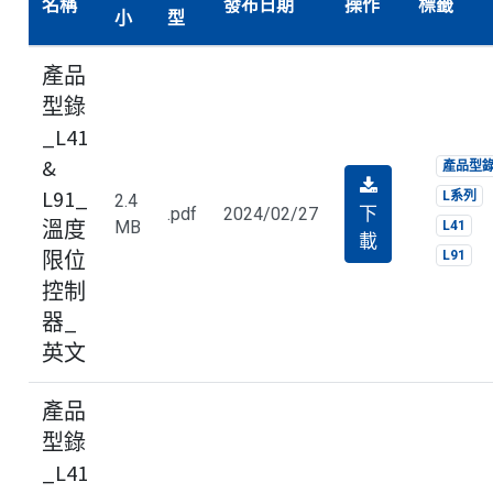
名稱
發布日期
操作
標籤
小
型
產品
型錄
_L41
&
產品型
L91_
L系列
2.4
下
.pdf
2024/02/27
溫度
MB
L41
載
限位
L91
控制
器_
英文
產品
型錄
_L41