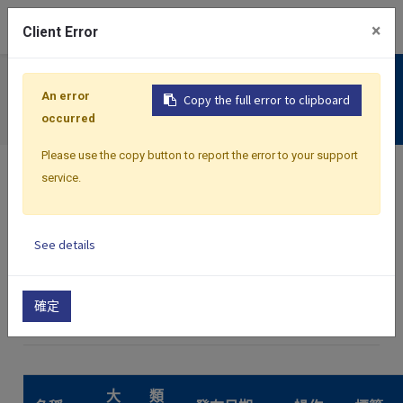
0
×
Client Error
支援服務
An error
Copy the full error to clipboard
下載專區
occurred
Please use the copy button to report the error to your support
service.
See details
首頁
下載中心
產品型錄
資料收集器
確定
×
XH13
大
類