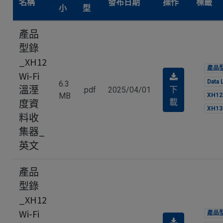
名稱
發布日期
操作
標籤
小
型
產品
型錄
_XH12
產品
Wi-Fi
Data 
6.3
溫溼
下
.pdf
2025/04/01
MB
XH12
載
度資
XH13
料收
集器_
英文
產品
型錄
_XH12
Wi-Fi
產品