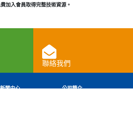
免費加入會員取得完整技術資源。
聯絡我們
查看
新聞中心
公司簡介
最新消息
公司概況
產品資訊
發展里程碑
展覽資訊
使命與願景
您可以隨時變更您是否同意本網站使用Cookies。
部落格
企業社會責任
銷售國家