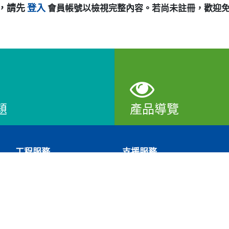
，請先
登入
會員帳號以檢視完整內容。若尚未註冊，歡迎
題
產品導覽
查看
工程服務
支援服務
合作模式
下載專區
合作流程
教學影片
合作案例
常見問題
來提供最佳服務並改善使用體驗。詳細內容請參閱隱私權政策。
ies。