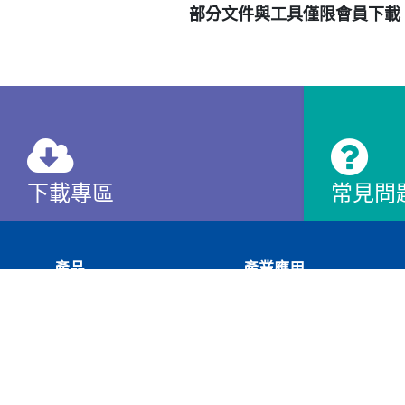
部分文件與工具僅限會員下載
下載專區
常見問
查看
查看
產品
產業應用
記錄器
化學
Cookies 資訊
控制器
紡織
資料收集器
水處理
本網站使用Cookies及蒐集相關網站內使用者行為
HMI
塑橡膠
若您繼續瀏覽本網站，即表示您同意本網站使用Cook
BC服務軟體
製藥&生技