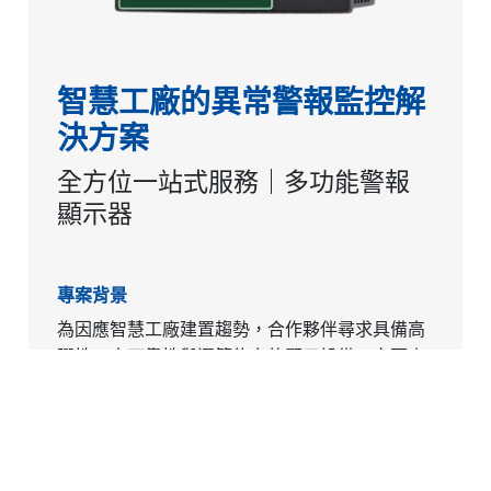
智慧工廠的異常警報監控解
決方案
​全方位一站式服務｜多功能警報
顯示器
專案背景
為因應智慧工廠建置趨勢，合作夥伴尋求具備高
彈性、高可靠性與運算能力的顯示設備。市面產
品在顯示清晰度與系統整合上難以滿足需求，需
客製解決方案。
技術亮點與客製重點
Cookies 資訊
本專案針對特定應用需求，提升輸入處理彈性與