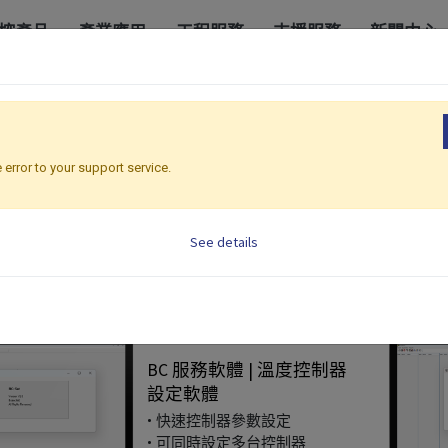
控產品
產業應用
工程服務
支援服務
新聞中心
 error to your support service.
See details
BC-SET
BC 服務軟體 | 溫度控制器
設定軟體
• 快速控制器參數設定
• 可同時設定多台控制器