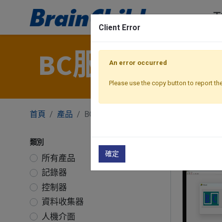
工
Client Error
BC服務軟體
An error occurred
Please use the copy button to report the
首頁
產品
BC 服務軟體
類別
確定
所有產品
記錄器
控制器
資料收集器
人機介面