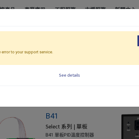
控產品
產業應用
工程服務
支援服務
新聞中心
 error to your support service.
See details
B41
Select 系列 | 單板
B41 單板PID溫度控制器