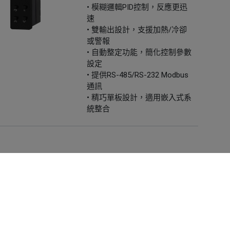
• 模糊邏輯PID控制，反應更迅
速
• 雙輸出設計，支援加熱/冷卻
或警報
• 自動整定功能，簡化控制參數
設定
• 提供RS-485/RS-232 Modbus
通訊
• 精巧單板設計，適用嵌入式系
統整合
L62
Select 系列 | 48mm x 48mm
超限保護控制器
您可以隨時變更您是否同意本網站使用Cookies。
• 支援 200 毫秒高速製程值採樣
• 相容熱電偶、RTD、電壓與電