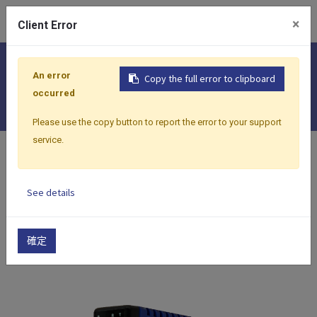
0
×
Client Error
I/O 模組
An error
Copy the full error to clipboard
資料收集及傳送 I/O 模組
occurred
Please use the copy button to report the error to your support
service.
首頁
產品
I/O 模組
資料收集及傳送 I/O 模組
See details
顯示分類
顯示選項
確定