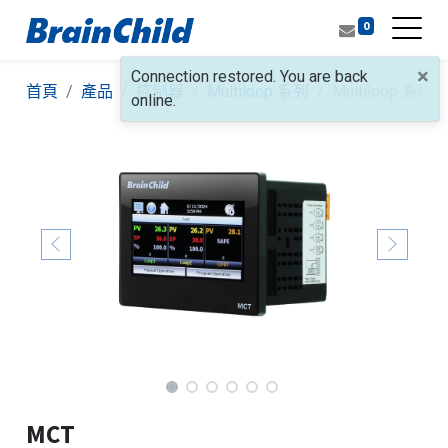
0
×
Connection restored. You are back
首頁
產品
控制器
Multiloop 系列
Multiloop 系列 |
online.
MCT