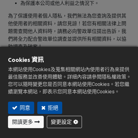
為保護本公司或他人利益之情況下。
為了保護使用者個人隱私，我們無法為您查詢及提供其
他使用者的相關資料，請您見諒！若您有相關法律上問
題需查閱他人資料時，請務必向警政單位提出告訴，我
們將全力配合警政單位調查並提供所有相關資料，以協
助調查及破案！
Cookies 資訊
資料的蒐集與使用方式
本網站使用Cookies及蒐集相關網站內使用者行為來提供
為了提昇與本站使用者最佳的互動性服務(如：問
最佳服務並改善使用體驗。詳細內容請參閱隱私權政策。
卷調查)，可能會請您提供相關個人的資料(如：電
您可以隨時變更您是否同意本網站使用Cookies。若您繼
話、住址、E-mail等相關資料)。
續瀏覽本網站，即表示您同意本網站使用Cookies。
為提供您豐富的互動體驗，本站系統將會記錄本站
使用者瀏覽器上的服務器訊息，如：IP地址、存取
次數及點選內容等，這些訊息將作為流量分析與使
同意
拒絕
用行為調查，用以提升本站之服務品質，以便為您
閱讀更多
變更設定
提供更順暢、一致及個人化的體驗、做出明智的商
務決策，以及其他合法用途。
除非取得您的同意或其他法令之特別規定，本站絕