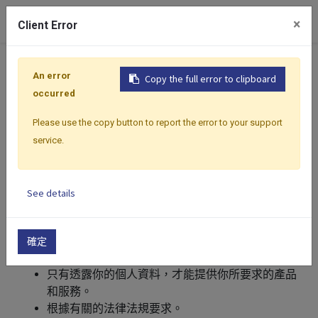
0
×
Client Error
隱私權政策
An error
Copy the full error to clipboard
occurred
Please use the copy button to report the error to your support
為保障線上瀏覽者之隱私權，制訂了隱私權保護政策。
service.
若您對本聲明之相關事項有任何疑問請與我們聯繫，我
們將盡快向您回覆說明。
See details
本公司不會向任何人出售或出借您的個人識別資料，但
於下列情況下會向政府機關、其它人士或公司提供您的
個人識別資料：
確定
違反本站之服務條款或中華民國法律之情況下。
只有透露你的個人資料，才能提供你所要求的產品
和服務。
根據有關的法律法規要求。