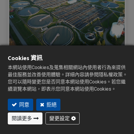
污水處理中的溫度控制解決方案
Cookies 資訊
本網站使用Cookies及蒐集相關網站內使用者行為來提供
現代化廢水處理廠涵蓋多個與溫度相關的重要流程，從污泥消化加
熱、化學藥劑溶液控溫，到廠內空調及鍋爐系統。若溫度控制不穩，
最佳服務並改善使用體驗。詳細內容請參閱隱私權政策。
將嚴重影響反應速率、生物活性及能源效率。在法規趨嚴與智慧水管
您可以隨時變更您是否同意本網站使用Cookies。若您繼
理需求提升的趨勢下，精確且穩定的溫控系統成為不可或缺的核心。
續瀏覽本網站，即表示您同意本網站使用Cookies。
BrainChild PID 溫度控制器提供穩定可靠的加熱控制功能，適用於各類
熱源設備。具備多段控制、警報輸出、通訊功能（Modbus
RTU/TCP），可完美...
同意
拒絕
技術文章
2025/06/19
閱讀更多
變更設定