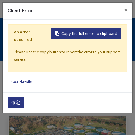
0
×
Client Error
新聞中心
An error
Copy the full error to clipboard
occurred
部落格
Please use the copy button to report the error to your support
service.
所有
最新消息
產品資訊
展覽資訊
成功案例
See details
確定
首頁
所有部落格
部落格