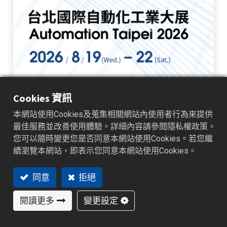
2026 台北國際自動化工業大展
Cookies 資訊
本網站使用Cookies及蒐集相關網站內使用者行為來提供
偉林電子將參加 2026 台北國際自動化工業大展（Automation Taipei
2026），誠摯邀請您蒞臨展位 L102，探索新一代工業監測、數據管
最佳服務並改善使用體驗。詳細內容請參閱隱私權政策。
理與自動化控制解決方案。 本次展會將以全新 DR 分散式資料記錄系
您可以隨時變更您是否同意本網站使用Cookies。若您繼
統 為核心，展現無線通訊、分散部署與集中管理如何突破傳統配線限
續瀏覽本網站，即表示您同意本網站使用Cookies。
制，協助企業更靈活地掌握設備、製程與環境數據。 現場亦將展出
PR 系列無紙記錄器、XH Data Logger、IA...
展覽資訊
同意
拒絕
2026/07/23
展覽資訊
閱讀更多
變更設定