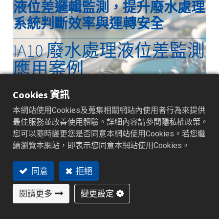
液位差邏輯監測，提升廢水處理
系統判斷效率與運轉安全
IA10 廢水處理液位差監測
應用案例
Cookies 資訊
本網站使用Cookies及蒐集相關網站內使用者行為來提供
最佳服務並改善使用體驗。詳細內容請參閱隱私權政策。
您可以隨時變更您是否同意本網站使用Cookies。若您繼
續瀏覽本網站，即表示您同意本網站使用Cookies。
在廢水處理系統中，上游槽體、處理
同意
拒絕
槽與下游槽體之間的液位變化，往往
比單一槽體液位更能反映整體製程是
閱讀更多
變更設定
否維持正常運作。單獨監測液位通常
只能顯示槽體目前的儲存狀態，而差