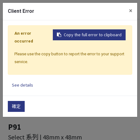
0
×
Client Error
首頁
產品
控制器
Select 系列
Select 系列 | 48m
An error
Copy the full error to clipboard
occurred
Please use the copy button to report the error to your support
service.
See details
確定
P91
Select 系列 | 48mm x 48mm