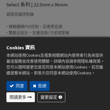
Select 系列 | 22.5mm x 96mm
超限保護控制器
• 模糊邏輯PID控制，反應更迅速
• 雙輸出設計，支援加熱/冷卻或警報
• 自動整定功能，簡化控制參數設定
• 提供RS-485/RS-232 Modbus通訊
Cookies 資訊
• 精巧單板設計，適用嵌入式系統整合
本網站使用Cookies及蒐集相關網站內使用者行為來提供
最佳服務並改善使用體驗。詳細內容請參閱隱私權政策。
加入詢價車
您可以隨時變更您是否同意本網站使用Cookies。若您繼
續瀏覽本網站，即表示您同意本網站使用Cookies。
同意
拒絕
特色功能​
產業應用
產品規格
資源下載
閱讀更多
變更設定
特色功能