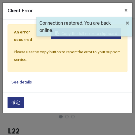
0
×
Client Error
×
Connection restored. You are back
首頁
產品
控制器
Select 系列
Select 系列 | 22.5
online.
An error
Copy the full error to clipboard
occurred
Please use the copy button to report the error to your support
service.
See details
確定
L22