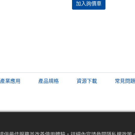
加入詢價車
產業應用
產品規格
資源下載
常見問
鎖定模式保護，防止誤操作設定
可選限位聲光警報與事件輸入模組
為來提供最佳服務並改善使用體驗。詳細內容請參閱隱私權政策。