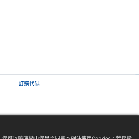
題
訂購代碼
顯示偏移（PV Shift）與數位濾波功能
可選配感測器用外部直流電源模組
您可以隨時變更您是否同意本網站使用Cookies。若您繼