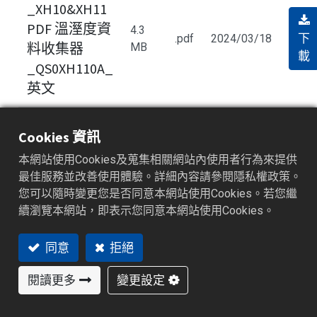
_XH10&XH11
PDF 溫溼度資
4.3
下
.pdf
2024/03/18
料收集器
MB
載
_QS0XH110A_
英文
快速入門指南
Cookies 資訊
_XH10&XH11
本網站使用Cookies及蒐集相關網站內使用者行為來提供
PDF 溫溼度資
5.0
下
.pdf
2024/03/18
最佳服務並改善使用體驗。詳細內容請參閱隱私權政策。
料收集器
MB
載
您可以隨時變更您是否同意本網站使用Cookies。若您繼
_QS0XH110A_
續瀏覽本網站，即表示您同意本網站使用Cookies。
繁體中文
同意
拒絕
快速入門指南
閱讀更多
變更設定
_XH12 Wi-Fi
687.7
下
.pdf
2024/12/10
溫溼度資料收
kB
載