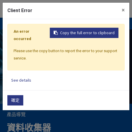
0
×
Client Error
An error
Copy the full error to clipboard
occurred
Please use the copy button to report the error to your support
service.
See details
確定
產品導覽
資料收集器