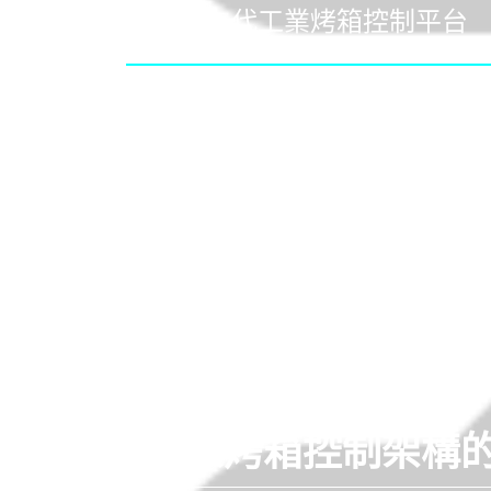
打造新一代工業烤箱控制平台
整合多迴路 PID 溫度控制、製程資料記錄
與工業通訊，將分散系統整合為單一高效控
1
3
±
°C
溫控穩定
降低人
傳統工業烤箱控制架構