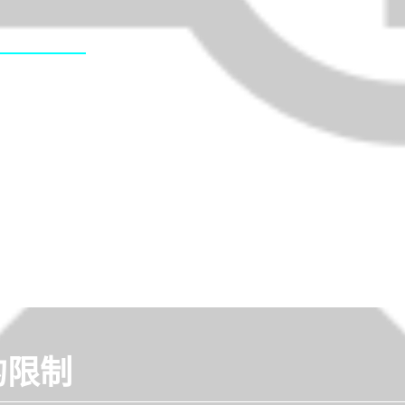
、事件觸發邏輯
制平台。
0
4
1
%
⮕
工作業
設備整合
的限制