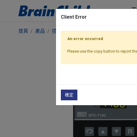
工
Client Error
首頁
產品
控制器
Classic Premium 系列
Cla
An error occurred
Please use the copy button to report the
確定