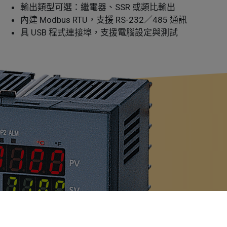
輸出類型可選：繼電器、SSR 或類比輸出
內建 Modbus RTU，支援 RS-232／485 通訊
具 USB 程式連接埠，支援電腦設定與測試