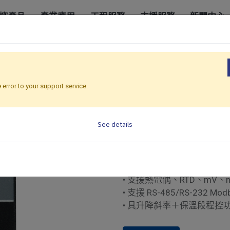
控產品
產業應用
工程服務
支援服務
新聞中心
ssic Premium 系列 | 72 x 72 mm
BTC-7100
BTC-7100
 error to your support service.
Classic Premium 系列 |
See details
PID 溫度控制器
• 72×72mm 面板尺寸
• 模糊邏輯 PID 控制搭配自
• 支援熱電偶、RTD、mV、
• 支援 RS-485/RS-232 Mod
• 具升降斜率＋保溫段程控