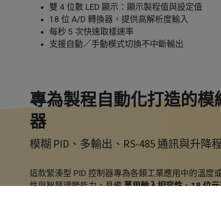
雙 4 位數 LED 顯示：顯示製程值與設定值
18 位 A/D 轉換器，提供高解析度輸入
每秒 5 次快速取樣速率
支援自動／手動模式切換不中斷輸出
專為製程自動化打造的模組化
器
模糊 PID、多輸出、RS-485 通訊與升
這款緊湊型 PID 控制器專為各類工業應用中的溫
性與智慧調節能力。具備
萬用輸入相容性
、
18 位
多種輸出型式
（繼電器、SSR 電壓驅動或類比訊
皆能靈活應用。