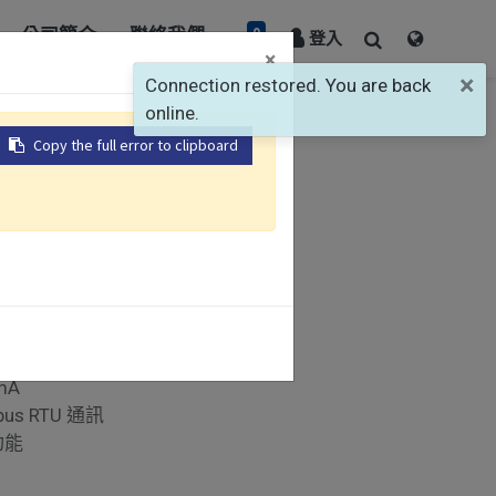
0
公司簡介
聯絡我們
登入
×
×
Connection restored. You are back
online.
Copy the full error to clipboard
 72 x 72 mm
動整定
mA
bus RTU 通訊
功能