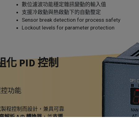
數位濾波功能穩定雜訊變動的輸入值
支援冷啟動與熱啟動下的自動整定
Sensor break detection for process safety
Lockout levels for parameter protection
 PID 控制
降程控功能
度或製程控制而設計，兼具可靠
元高解析 A/D 轉換器
，並
支援
號），在基本控制與進階製程中