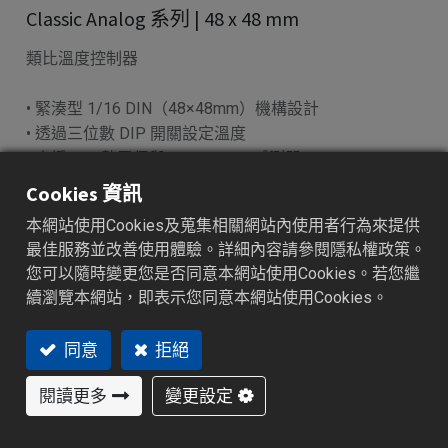
Classic Analog 系列 | 48 x 48 mm
類比溫度控制器
• 緊湊型 1/16 DIN（48×48mm）機構設計
• 透過三位數 DIP 開關設定溫度
• 支援 J/K 熱電偶與 PT100 RTD 感測器
• 可選擇 ON/OFF 或時間比例控制模式
Cookies 資訊
• 提供繼電器、SSR 或類比輸出選項
本網站使用Cookies及蒐集相關網站內使用者行為來提供
最佳服務並改善使用體驗。詳細內容請參閱隱私權政策。
加入詢價車
您可以隨時變更您是否同意本網站使用Cookies。若您繼
續瀏覽本網站，即表示您同意本網站使用Cookies。
同意
拒絕
特色功能
產業應用
產品規格
資源下載
閱讀更多
變更設定
特色功能