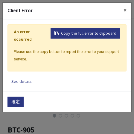
0
×
Client Error
首頁
產品
控制器
Classic Analog 系列
Classic A
An error
Copy the full error to clipboard
occurred
Please use the copy button to report the error to your support
service.
See details
確定
BTC-905