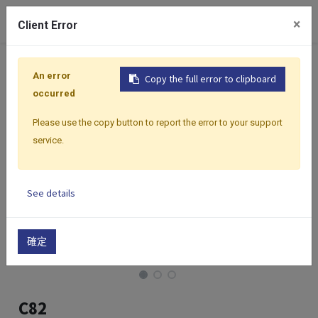
0
×
Client Error
首頁
產品
控制器
Core 系列
Core 系列 | 48 x 96
An error
Copy the full error to clipboard
occurred
Please use the copy button to report the error to your support
service.
See details
確定
C82