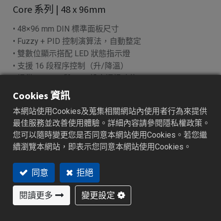
Core 系列 | 48 x 96mm
• 48×96 mm DIN 標準面板尺寸
• Fuzzy + PID 控制演算法，自動整定
• 雙數位顯示搭配 LED 狀態指示燈
• 支援 16 段程序控制（升/降溫）
• 提供 RS-485 與 USB 設定通訊功能
Cookies 資訊
加入詢價車
本網站使用Cookies及蒐集相關網站內使用者行為來提供
最佳服務並改善使用體驗。詳細內容請參閱隱私權政策。
您可以隨時變更您是否同意本網站使用Cookies。若您繼
續瀏覽本網站，即表示您同意本網站使用Cookies。
用
產品規格
資源下載
常見問題
訂購代碼
同意
拒絕
特色功能
閱讀更多
變更設定
支援熱電偶、RTD、4–20 mA、0–10 V 等輸入類型