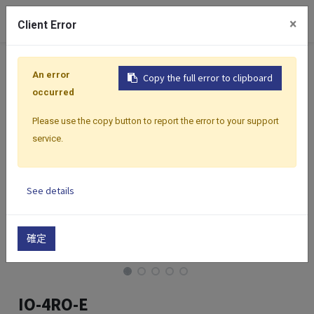
0
×
Client Error
首頁
產品
I/O 模組
乙太網路 Modbus I/O 模組
I
An error
Copy the full error to clipboard
occurred
Please use the copy button to report the error to your support
service.
See details
確定
IO-4RO-E