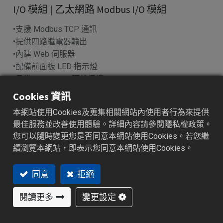
I/O 模組 | 乙太網路 Modbus I/O 模組
•支援 Modbus TCP 通訊
•提供四路繼電器輸出
•內建 Web 伺服器
•配備前面板 LED 指示燈
•具備 2500Vrms 隔離保護
Cookies 資訊
加入詢價車
本網站使用Cookies及蒐集相關網站內使用者行為來提供
最佳服務並改善使用體驗。詳細內容請參閱隱私權政策。
您可以隨時變更您是否同意本網站使用Cookies。若您繼
續瀏覽本網站，即表示您同意本網站使用Cookies。
特色功能
產業應用
產品規格
資源下載
同意
拒絕
特色功能
閱讀更多
變更設定
穩定可靠的Modbus TCP資料擷取與控制