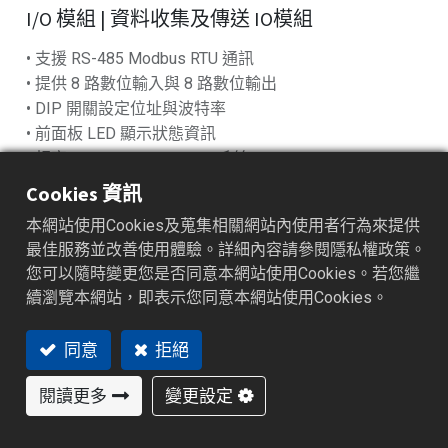
I/O 模組 | 資料收集及傳送 IO模組
• 支援 RS-485 Modbus RTU 通訊
• 提供 8 路數位輸入與 8 路數位輸出
• DIP 開關設定位址與波特率
• 前面板 LED 顯示狀態資訊
• 相容 SCADA、PLC、HMI 系統
Cookies 資訊
加入詢價車
本網站使用Cookies及蒐集相關網站內使用者行為來提供
最佳服務並改善使用體驗。詳細內容請參閱隱私權政策。
您可以隨時變更您是否同意本網站使用Cookies。若您繼
續瀏覽本網站，即表示您同意本網站使用Cookies。
特色功能
產業應用
產品規格
資源下載
同意
拒絕
特色功能
閱讀更多
變更設定
透過 RS-485（Modbus RTU）進行穩定資料擷取