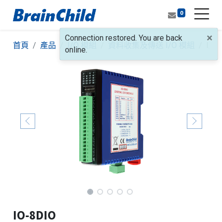
0
×
Connection restored. You are back
首頁
產品
I/O 模組
資料收集及傳送 I/O 模組
I/
online.
IO-8DIO