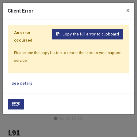
0
×
Client Error
首頁
產品
控制器
Select 系列
Select 系列 | 48m
An error
Copy the full error to clipboard
occurred
Please use the copy button to report the error to your support
service.
See details
確定
L91