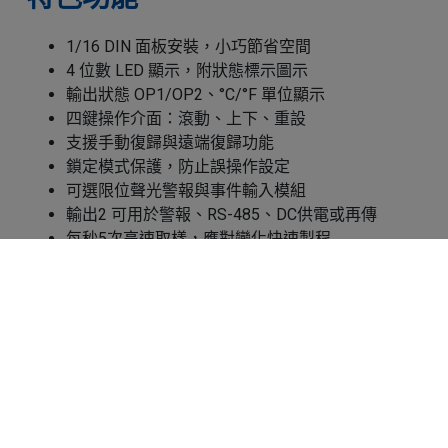
1/16 DIN 面板安裝，小巧節省空間
4 位數 LED 顯示，附狀態標示圖示
輸出狀態 OP1/OP2、°C/°F 單位顯示
四鍵操作介面：滾動、上下、重設
支援手動復歸與遠端復歸功能
鎖定模式保護，防止誤操作設定
可選限位聲光警報與事件輸入模組
輸出2 可用於警報、RS-485、DC供電或再傳
每秒5次高速取樣，應對變化快速製程
18位元高解析 A/D 轉換精準測量
Cookies 資訊
顯示偏移（PV Shift）與數位濾波功能
可選配感測器用外部直流電源模組
本網站使用Cookies及蒐集相關網站內使用者行為來提供
編程埠可進行韌體升級與複製設定
最佳服務並改善使用體驗。詳細內容請參閱隱私權政
通過 CE、UL61010 與 EN61326 認證
策。您可以隨時變更您是否同意本網站使用Cookies。若
支援 RS-485 Modbus RTU 通訊協議
您繼續瀏覽本網站，即表示您同意本網站使用Cookies。
同意
拒絕