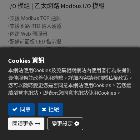
I/O 模組 | 乙太網路 Modbus I/O 模組
•支援 Modbus TCP 通訊
•支援 6 路 RTD 輸入通道
•內建 Web 伺服器
•配備前面板 LED 指示燈
•具備 1500 Vrms 隔離保護
Cookies 資訊
加入詢價車
本網站使用Cookies及蒐集相關網站內使用者行為來提供
最佳服務並改善使用體驗。詳細內容請參閱隱私權政策。
您可以隨時變更您是否同意本網站使用Cookies。若您繼
續瀏覽本網站，即表示您同意本網站使用Cookies。
特色功能
產業應用
產品規格
資源下載
同意
拒絕
特色功能
閱讀更多
變更設定
穩定可靠的Modbus TCP資料擷取與控制