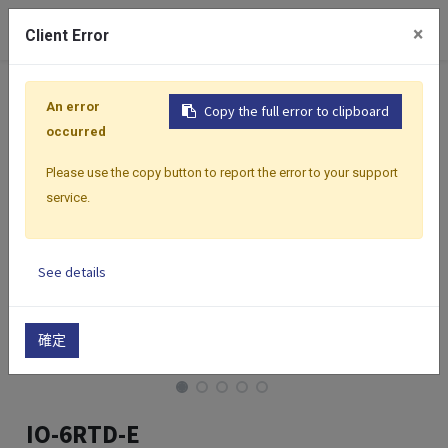
0
×
Client Error
首頁
產品
I/O 模組
乙太網路 Modbus I/O 模組
I
An error
Copy the full error to clipboard
occurred
Please use the copy button to report the error to your support
service.
See details
確定
IO-6RTD-E