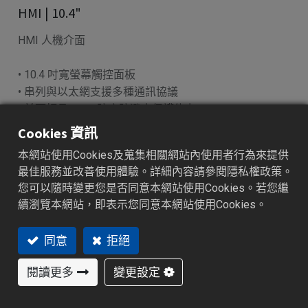
HMI | 10.4"
HMI 人機介面
• 10.4 吋寬螢幕觸控面板
• 串列與以太網支援多種通訊協議
• 前面板具 IP65 防塵防潑水保護能力
• 支援 SD 卡、USB 主控埠與實時時鐘
Cookies 資訊
• 支援多語系操作介面，符合全球市場需求
本網站使用Cookies及蒐集相關網站內使用者行為來提供
最佳服務並改善使用體驗。詳細內容請參閱隱私權政策。
加入詢價車
您可以隨時變更您是否同意本網站使用Cookies。若您繼
續瀏覽本網站，即表示您同意本網站使用Cookies。
同意
拒絕
特色功能
產業應用
產品規格
資源下載
閱讀更多
變更設定
特色功能