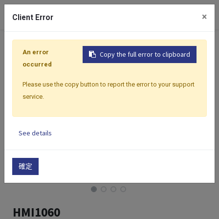
0
×
Client Error
首頁
產品
人機介面
HMI | 10.4"
HMI1060
An error
Copy the full error to clipboard
occurred
Please use the copy button to report the error to your support
service.
See details
確定
HMI1060