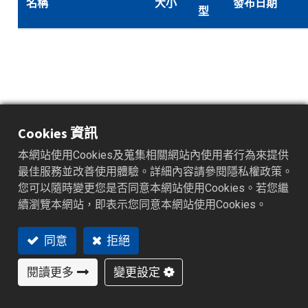
名稱
大小
發布日期
型
Cookies 資訊
本網站使用Cookies及蒐集相關網站內使用者行為來提供
最佳服務並改善使用體驗。詳細內容請參閱隱私權政策。
您可以隨時變更您是否同意本網站使用Cookies。若您繼
續瀏覽本網站，即表示您同意本網站使用Cookies。
同意
拒絕
訓練素材_Demo
47.7
Data Acquistion
閱讀更多
變更設定
.zip
2019/02/11
MB
Studio