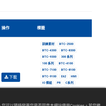
操作
標籤
訓練素材
BTC-2500
BTC-4300
BTC-8300
BTC-9300
300 系列
100 系列
BTC-4100
BTC-7100
BTC-8100
下載
BTC-9100
E62
HMI
IO 模組
PR
C系列
C22
C42
C62
C72
C82
C83
R22
L系列
L22
L42
L62
L41
您可以隨時變更您是否同意本網站使用Cookies。若您繼