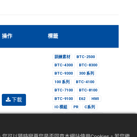
操作
標籤
訓練素材
BTC-2500
BTC-4300
BTC-8300
BTC-9300
300 系列
100 系列
BTC-4100
BTC-7100
BTC-8100
下載
BTC-9100
E62
HMI
IO 模組
PR
C系列
C22
C42
C62
C72
C82
C83
R22
L系列
L22
L42
L62
L41
您可以隨時變更您是否同意本網站使用Cookies。若您繼