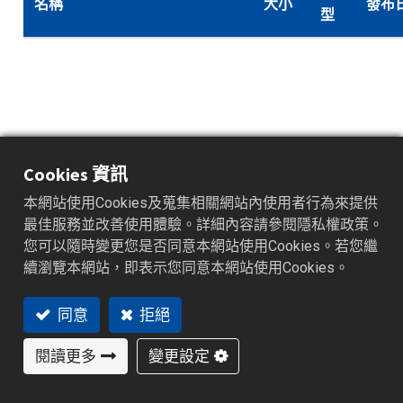
名稱
大小
發布
型
Cookies 資訊
本網站使用Cookies及蒐集相關網站內使用者行為來提供
最佳服務並改善使用體驗。詳細內容請參閱隱私權政策。
您可以隨時變更您是否同意本網站使用Cookies。若您繼
續瀏覽本網站，即表示您同意本網站使用Cookies。
同意
拒絕
訓練素材_Demo Data
47.7
閱讀更多
變更設定
.zip
2019
Acquistion Studio
MB