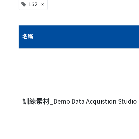
×
L62
名稱
訓練素材_Demo Data Acquistion Studio