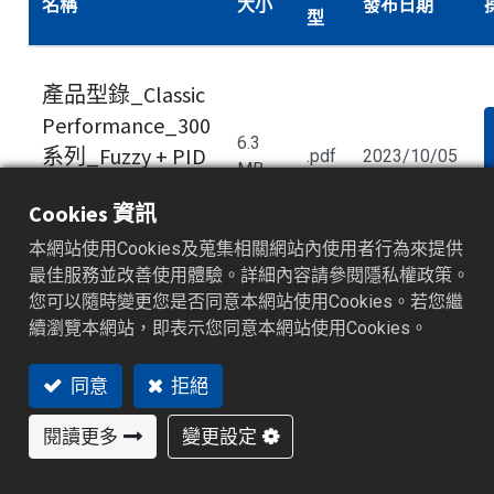
名稱
大小
發布日期
型
產品型錄_Classic
Performance_300
6.3
系列_Fuzzy + PID
.pdf
2023/10/05
MB
製程/溫度控制器
Cookies 資訊
_V1.02_英文
本網站使用Cookies及蒐集相關網站內使用者行為來提供
最佳服務並改善使用體驗。詳細內容請參閱隱私權政策。
您可以隨時變更您是否同意本網站使用Cookies。若您繼
續瀏覽本網站，即表示您同意本網站使用Cookies。
產品型錄_HMI_
8.8
同意
拒絕
.pdf
2021/12/08
英文
MB
閱讀更多
變更設定