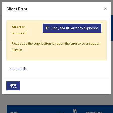
0
×
Client Error
支援服務
An error
Copy the full error to clipboard
下載專區
occurred
Please use the copy button to report the error to your support
service.
See details
首頁
下載中心
確定
×
L91
類