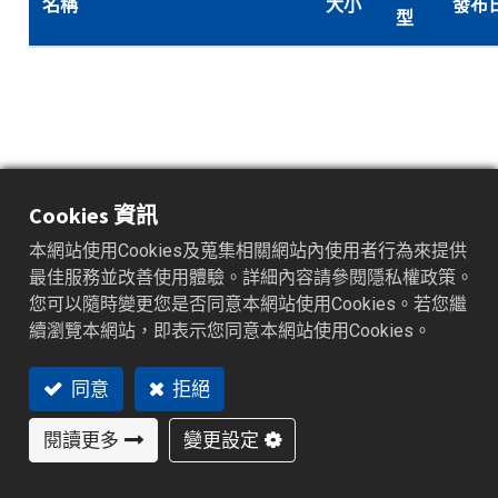
名稱
大小
發布
型
Cookies 資訊
本網站使用Cookies及蒐集相關網站內使用者行為來提供
最佳服務並改善使用體驗。詳細內容請參閱隱私權政策。
您可以隨時變更您是否同意本網站使用Cookies。若您繼
續瀏覽本網站，即表示您同意本網站使用Cookies。
同意
拒絕
訓練素材_Demo Data
47.7
閱讀更多
變更設定
.zip
2019
Acquistion Studio
MB