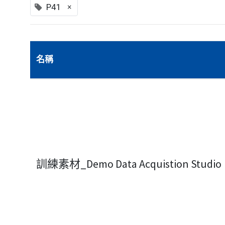
×
P41
名稱
訓練素材_Demo Data Acquistion Studio